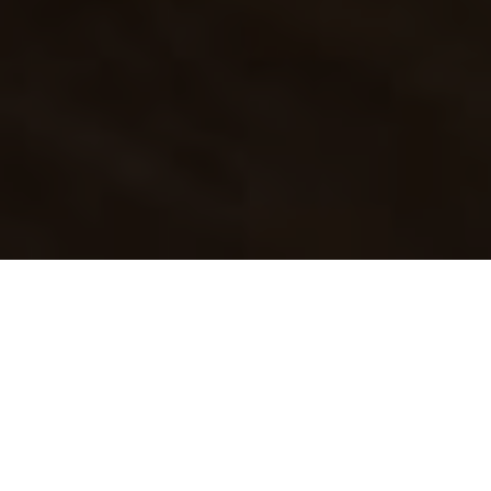
Será que você deve
aceitar Bitcoin como pagamento
em seu
comércio? Caso a resposta seja sim, quais são as opções para
tornar isso realidade?
Com o universo das criptomoedas se tornando cada vez mais
comum, essas são perguntas que muitas pessoas têm feito.
Porém, antes você precisa decidir se o Bitcoin de fato se