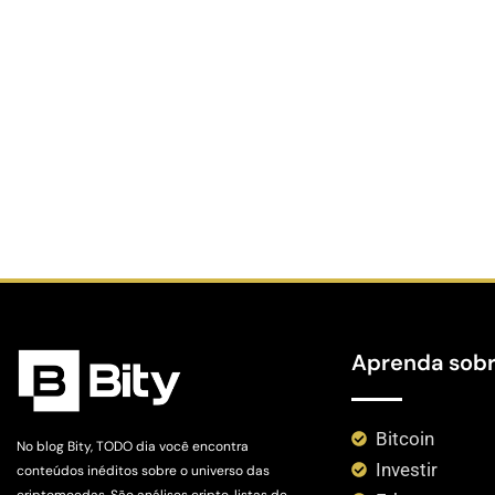
Aprenda sob
Bitcoin
No blog Bity, TODO dia você encontra
Investir
conteúdos inéditos sobre o universo das
criptomoedas. São análises cripto, listas de