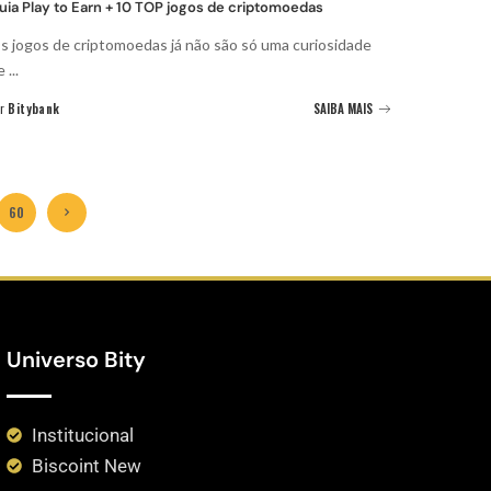
uia Play to Earn + 10 TOP jogos de criptomoedas
s jogos de criptomoedas já não são só uma curiosidade
e
...
r
Bitybank
SAIBA MAIS
60
Universo Bity
Institucional
Biscoint New