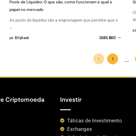
Pools de Liquidez: O que são, como funcionam e qual o
G
papel no mercado
O
d
As pools de liquidez são a engrenagem que permite que o
...
po
por
Bitybank
SAIBA MAIS
…
1
2
re Criptomoeda
Investir
Táticas de Investimento
Exchanges