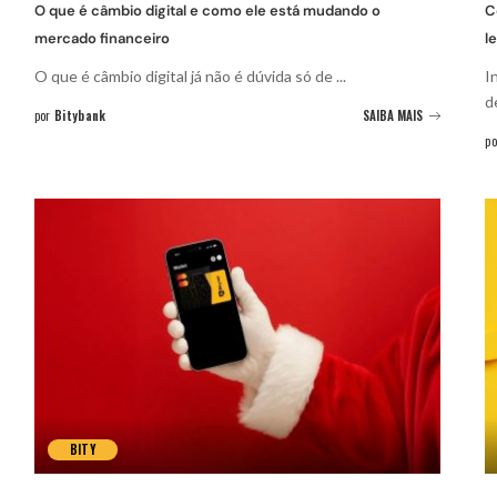
O que é câmbio digital e como ele está mudando o
C
mercado financeiro
l
O que é câmbio digital já não é dúvida só de
...
I
d
por
Bitybank
SAIBA MAIS
po
BITY