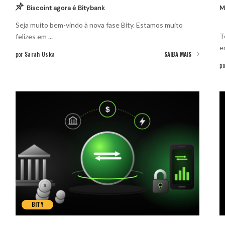
Biscoint agora é Bitybank
M
Seja muito bem-vindo à nova fase Bity. Estamos muito
T
felizes em
...
por
Sarah Uska
SAIBA MAIS
po
BITY