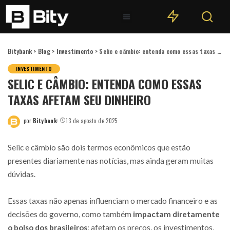
Bitybank
>
Blog
>
Investimento
>
Selic e câmbio: entenda como essas taxas afetam seu dinheiro
INVESTIMENTO
SELIC E CÂMBIO: ENTENDA COMO ESSAS
TAXAS AFETAM SEU DINHEIRO
por
Bitybank
13 de agosto de 2025
Selic e câmbio são dois termos econômicos que estão
presentes diariamente nas notícias, mas ainda geram muitas
dúvidas.
Essas taxas não apenas influenciam o mercado financeiro e as
decisões do governo, como também
impactam diretamente
o bolso dos brasileiros
: afetam os preços, os investimentos,