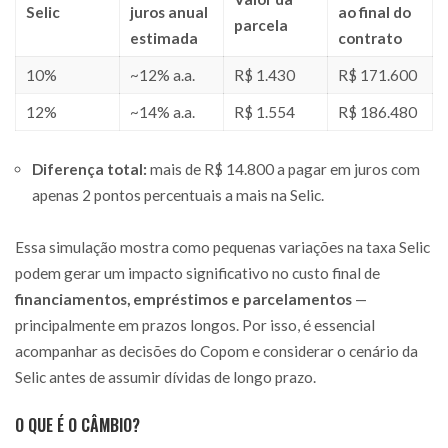
Selic
juros anual
ao final do
parcela
estimada
contrato
10%
~12% a.a.
R$ 1.430
R$ 171.600
12%
~14% a.a.
R$ 1.554
R$ 186.480
Diferença total:
mais de R$ 14.800 a pagar em juros com
apenas 2 pontos percentuais a mais na Selic.
Essa simulação mostra como pequenas variações na taxa Selic
podem gerar um impacto significativo no custo final de
financiamentos, empréstimos e parcelamentos
—
principalmente em prazos longos. Por isso, é essencial
acompanhar as decisões do Copom e considerar o cenário da
Selic antes de assumir dívidas de longo prazo.
O QUE É O CÂMBIO?