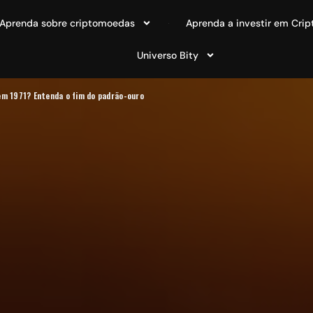
Aprenda sobre criptomoedas
Aprenda a investir em Crip
Universo Bity
em 1971? Entenda o fim do padrão-ouro