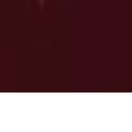
Os Optimistic Rollups são uma solução de escalabilidade de
segunda camada (Layer 2) projetada para aumentar a
eficiência da rede
Ethereum
, um dos maiores desafios
enfrentados pelo ecossistema. À medida que o número de