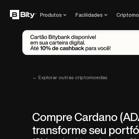
Produtos
Facilidades
Criptom
Compra express, cashback, +100 moedas de uma maneira simples, rápida e segura!
Gaste em Reais e receba até 10% de Cashback em diversas criptomoedas
← Explorar outras criptomoedas
Compre Cardano (AD
transforme seu portfó