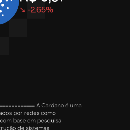
➘ -2.65%
============== A Cardano é uma
ntados por redes como
da com base em pesquisa
trução de sistemas