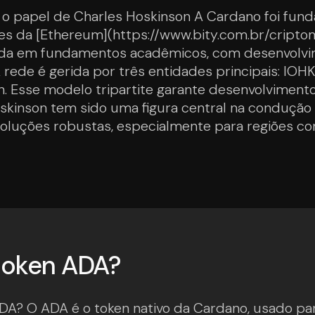
 papel de Charles Hoskinson A Cardano foi fun
s da [Ethereum](https://www.bity.com.br/cript
ada em fundamentos acadêmicos, com desenvolvim
A rede é gerida por três entidades principais: IO
 Esse modelo tripartite garante desenvolvimento 
oskinson tem sido uma figura central na conduçã
luções robustas, especialmente para regiões com 
 token ADA?
A? O ADA é o token nativo da Cardano, usado pa