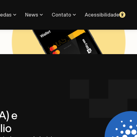
oedas
News
Contato
Acessibilidade
A) e
lio