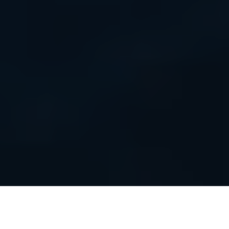
O espaço de
Finanças Descentralizadas (DeFi)
tem ganhado
notoriedade e atraído investimentos significativos desde a sua