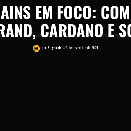
AINS EM FOCO: CO
RAND, CARDANO E S
por
Bitybank
1 de novembro de 2024