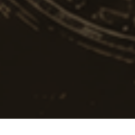
As carteiras de
criptomoedas
são ferramentas essenciais para